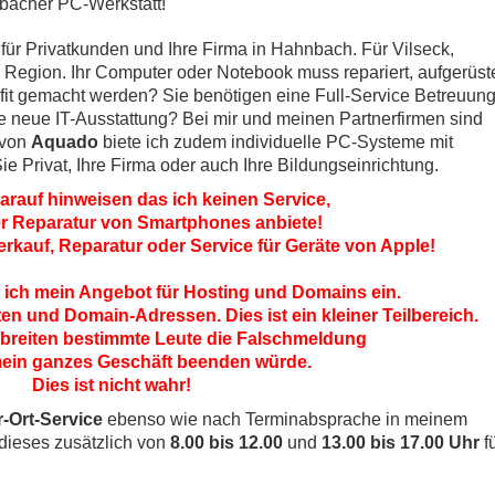
bacher PC-Werkstatt!
t für Privatkunden und Ihre Firma in Hahnbach. Für Vilseck,
egion. Ihr Computer oder Notebook muss repariert, aufgerüst
 fit gemacht werden? Sie benötigen eine Full-Service Betreuun
ine neue IT-Ausstattung? Bei mir und meinen Partnerfirmen sind
r von
Aquado
biete ich zudem individuelle PC-Systeme mit
e Privat, Ihre Firma oder auch Ihre Bildungseinrichtung.
arauf hinweisen das ich keinen Service,
r Reparatur von Smartphones anbiete!
Verkauf, Reparatur oder Service für Geräte von Apple!
e ich mein Angebot für Hosting und Domains ein.
en und Domain-Adressen. Dies ist ein kleiner Teilbereich.
breiten bestimmte Leute die Falschmeldung
mein ganzes Geschäft beenden würde.
Dies ist nicht wahr!
r-Ort-Service
ebenso wie nach Terminabsprache in meinem
 dieses zusätzlich von
8.00 bis 12.00
und
13.00 bis 17.00 Uhr
f