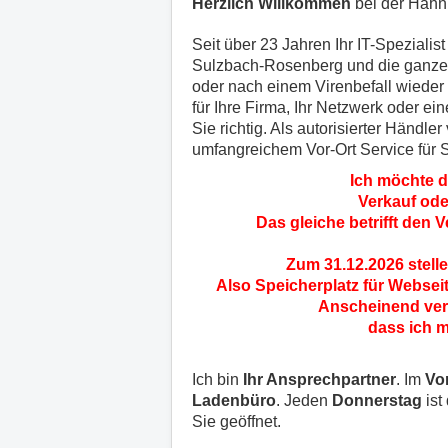
Herzlich Willkommen
bei der Hahn
Seit über 23 Jahren Ihr IT-Spezialis
Sulzbach-Rosenberg und die ganze R
oder nach einem Virenbefall wieder
für Ihre Firma, Ihr Netzwerk oder e
Sie richtig. Als autorisierter Händle
umfangreichem Vor-Ort Service für Si
Ich möchte d
Verkauf ode
Das gleiche betrifft den 
Zum 31.12.2026 stell
Also Speicherplatz für Webseit
Anscheinend ver
dass ich 
Ich bin
Ihr Ansprechpartner
. Im
Vo
Ladenbüro
. Jeden
Donnerstag
ist
Sie geöffnet.